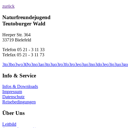
zurück
Naturfreundejugend
Teutoburger Wald
Heeper Str. 364
33719 Bielefeld
Telefon 05 21 - 3 11 33
Telefax 05 21 - 3 11 73
3
t
o
3
b
o
3
w
o
3
Ø
o
3
n
o
3
a
o
3
t
o
3
u
o
3
r
o
3
f
o
3
r
o
3
e
o
3
u
o
3
n
o
3
d
o
3
e
o
3
j
o
3
u
o
3
g
o
Info & Service
Infos & Downloads
Impressum
Datenschutz
Reisebedingungen
Über Uns
Leitbild