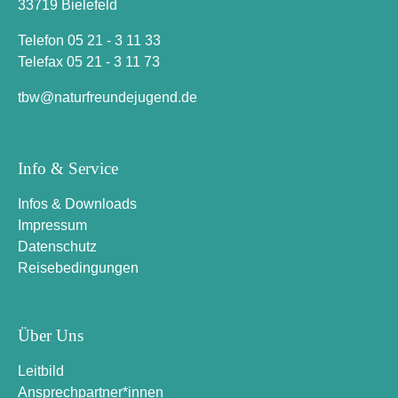
33719 Bielefeld
Telefon 05 21 - 3 11 33
Telefax 05 21 - 3 11 73
t
b
w
n
a
t
u
r
f
r
e
u
n
d
e
j
u
g
e
n
d
.
d
e
Info & Service
Infos & Downloads
Impressum
Datenschutz
Reisebedingungen
Über Uns
Leitbild
Ansprechpartner*innen