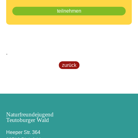
.
zurück
Naturfreundejugend
Teutoburger Wald
Heeper Str. 364