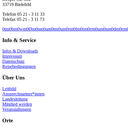
33719 Bielefeld
Telefon 05 21 - 3 11 33
Telefax 05 21 - 3 11 73
0
t
m
0
b
m
0
w
m
0
Ø
m
0
n
m
0
a
m
0
t
m
0
u
m
0
r
m
0
f
m
0
r
m
0
e
m
0
u
m
0
n
m
0
d
m
0
e
m
Info & Service
Infos & Downloads
Impressum
Datenschutz
Reisebedingungen
Über Uns
Leitbild
Ansprechpartner*innen
Landesleitung
Mitglied werden
Veranstaltungen
Orte