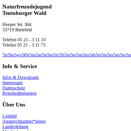
Naturfreundejugend
Teutoburger Wald
Heeper Str. 364
33719 Bielefeld
Telefon 05 21 - 3 11 33
Telefax 05 21 - 3 11 73
5
t
s
5
b
s
5
w
s
5
Ø
s
5
n
s
5
a
s
5
t
s
5
u
s
5
r
s
5
f
s
5
r
s
5
e
s
5
u
s
5
n
s
5
d
s
5
e
s
5
j
s
5
u
s
5
g
s
5
e
s
5
n
Info & Service
Infos & Downloads
Impressum
Datenschutz
Reisebedingungen
Über Uns
Leitbild
Ansprechpartner*innen
Landesleitung