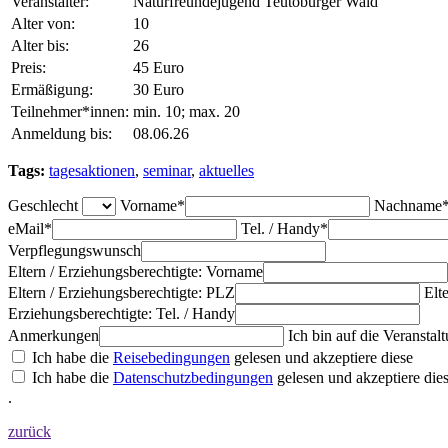
Veranstalter:
Naturfreundejugend Teutoburger Wald
Alter von:
10
Alter bis:
26
Preis:
45 Euro
Ermäßigung:
30 Euro
Teilnehmer*innen:
min. 10; max. 20
Anmeldung bis:
08.06.26
Tags:
tagesaktionen
,
seminar
,
aktuelles
Geschlecht
Vorname*
Nachname
eMail*
Tel. / Handy*
Verpflegungswunsch
Eltern / Erziehungsberechtigte: Vorname
Eltern / Erziehungsberechtigte: PLZ
Elt
Erziehungsberechtigte: Tel. / Handy
Anmerkungen
Ich bin auf die Veranst
Ich habe die
Reisebedingungen
gelesen und akzeptiere diese
Ich habe die
Datenschutzbedingungen
gelesen und akzeptiere die
.
zurück