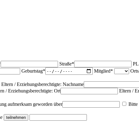
*
Straße*
PL
Geburtstag*
Mitglied*
Ort
Eltern / Erziehungsberechtigte: Nachname
ern / Erziehungsberechtigte: Ort
Eltern / E
altung aufmerksam geworden über
Bitte
se